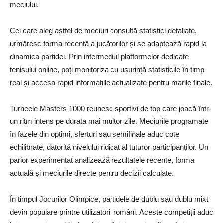
meciului.
Cei care aleg astfel de meciuri consultă statistici detaliate,
urmăresc forma recentă a jucătorilor și se adaptează rapid la
dinamica partidei. Prin intermediul platformelor dedicate
tenisului online, poți monitoriza cu ușurință statisticile în timp
real și accesa rapid informațiile actualizate pentru marile finale.
Turneele Masters 1000 reunesc sportivi de top care joacă într-
un ritm intens pe durata mai multor zile. Meciurile programate
în fazele din optimi, sferturi sau semifinale aduc cote
echilibrate, datorită nivelului ridicat al tuturor participanților. Un
parior experimentat analizează rezultatele recente, forma
actuală și meciurile directe pentru decizii calculate.
În timpul Jocurilor Olimpice, partidele de dublu sau dublu mixt
devin populare printre utilizatorii români. Aceste competiții aduc