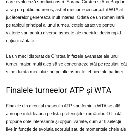
care evoluează sportivii noștri. Sorana Cîrstea și Ana Bogdan
atrag un public numeros, astfel meciurile din circuitul WTA al
jucătoarelor generează mult interes. Odată ce un român intră
pe tabloul principal al unui turneu, cotele atractive pentru
victorie sau pentru diverse aspecte ale meciului devin rapid
opțiuni căutate.
La un meci disputat de Cîrstea în fazele avansate ale unui
turneu major, mulți aleg să se concentreze atât pe rezultat, cât
și pe durata meciului sau pe alte aspecte tehnice ale partidei.
Finalele turneelor ATP și WTA
Finalele din circuitul masculin ATP sau feminin WTA se află
aproape întotdeauna pe lista preferințelor românilor. O finală
propune cote interesante și opțiuni variate, cum ar fi selecții
live în funcție de evoluția scorului sau de momentele cheie ale