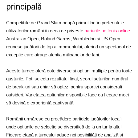
principală
Competițiile de Grand Slam ocupă primul loc în preferințele
utilizatorilor români în ceea ce privește
pariurile pe tenis online
.
Australian Open, Roland Garros, Wimbledon și US Open
reunesc jucătorii de top ai momentului, oferind un spectacol de
excepție care atrage atenția milioanelor de fani.
Aceste turnee oferă cote diverse și opțiuni multiple pentru toate
gusturile. Poți selecta rezultatul final, scorul seturilor, numărul
de break-uri sau chiar să optezi pentru sportivi considerați
outsideri. Varietatea opțiunilor disponibile face ca fiecare meci
să devină o experiență captivantă.
Românii urmăresc cu precădere partidele jucătorilor locali
unde opțiunile de selecție se diversifică de la un tur la altul.
Fiecare etapă a turneului aduce noi posibilități de analiză și