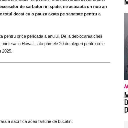
M
exceselor de sarbatori in spate, ne asteapta un nou an
 totul decat cu o pauza axata pe sanatate pentru a
ta pentru orice perioada a anului. De la deblocarea cheii
o printesa in Hawaii, iata primele 20 de alegeri pentru cele
u 2025.
A
M
D
D
ara a sacrifica acea farfurie de bucatini.