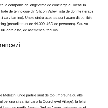
lth, o companie de longevitate de concierge cu locatii in
ate de tehnologie din Silicon Valley. lista de dorinte (terapii
tii cu vitamine). Unele dintre acestea sunt acum disponibile
rling (preturile sunt de 44.000 USD de persoana). Sau va
elului, care este, de asemenea, fabulos.
francezi
.
 Melezin, unde partiile sunt de top (impreuna cu alte
ul pe luna si saniiul pana la Courchevel Village), la fel si
zi lunga pe partii). Acesta fiind un Aman, tratamentele si