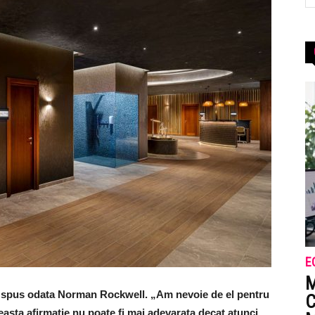
E
M
 a spus odata Norman Rockwell. „Am nevoie de el pentru
C
easta afirmatie nu poate fi mai adevarata decat atunci