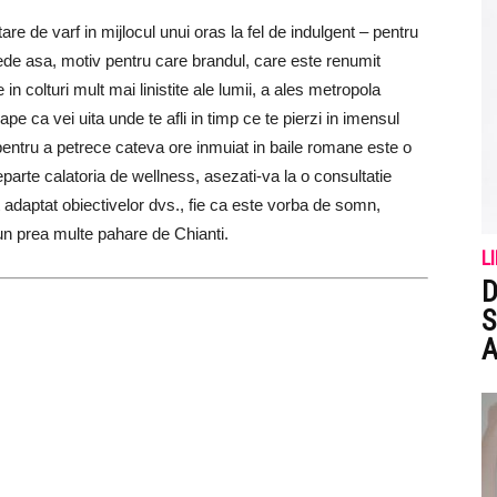
e de varf in mijlocul unui oras la fel de indulgent – ​​pentru
e asa, motiv pentru care brandul, care este renumit
in colturi mult mai linistite ale lumii, a ales metropola
ape ca vei uita unde te afli in timp ce te pierzi in imensul
entru a petrece cateva ore inmuiat in baile romane este o
eparte calatoria de wellness, asezati-va la o consultatie
 adaptat obiectivelor dvs., fie ca este vorba de somn,
-un prea multe pahare de Chianti.
L
D
S
A