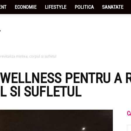
ENT
ECONOMIE
LIFESTYLE
POLITICA
SANATATE
revitaliza mintea, corpul si sufletul
I WELLNESS PENTRU A 
L SI SUFLETUL
C