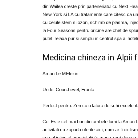
din Wailea creste prin parteneriatul cu Next Hea
New York si LA cu tratamente care citesc ca un fr
cu celule stem si ozon, schimb de plasma, injec
la Four Seasons pentru oricine are chef de splu
puteti relaxa pur si simplu in centrul spa al hot
Medicina chineza in Alpii 
Aman Le MElezin
Unde: Courchevel, Franta
Perfect pentru: Zen cu o latura de schi excelent
Ce: Este cel mai bun din ambele lumi la Aman Le
activitati cu zapada oferite aici, cum ar fi ciclism
spa-ul intins al proprietatii (o mana zeu) dupa o 