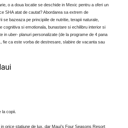
arie, o a doua locatie se deschide in Mexic pentru a oferi un
 face SHA atat de cautat? Abordarea sa extrem de
se bazeaza pe principiile de nutritie, terapii naturale,
cognitiva si emotionala, bunastare si echilibru interior si
ate in uber- planuri personalizate (de la programe de 4 pana
vs., fie ca este vorba de destresare, slabire de vacanta sau
Maui
la copii.
 in orice statiune de lux, dar Maui’s Four Seasons Resort