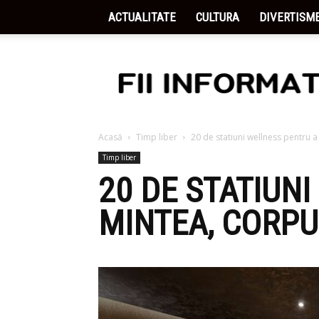
ACTUALITATE
CULTURA
DIVERTISM
Fii
Informat
Acasă
Timp liber
20 de statiuni wellness pentru a 
Timp liber
20 DE STATIUN
MINTEA, CORPU