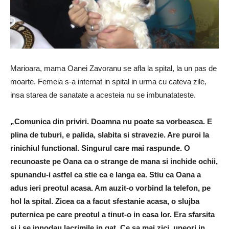
Marioara, mama Oanei Zavoranu se afla la spital, la un pas de
moarte. Femeia s-a internat in spital in urma cu cateva zile,
insa starea de sanatate a acesteia nu se imbunatateste.
„Comunica din priviri. Doamna nu poate sa vorbeasca. E
plina de tuburi, e palida, slabita si stravezie. Are puroi la
rinichiul functional. Singurul care mai raspunde. O
recunoaste pe Oana ca o strange de mana si inchide ochii,
spunandu-i astfel ca stie ca e langa ea. Stiu ca Oana a
adus ieri preotul acasa. Am auzit-o vorbind la telefon, pe
hol la spital. Zicea ca a facut sfestanie acasa, o slujba
puternica pe care preotul a tinut-o in casa lor. Era sfarsita
si i se innodau lacrimile in gat. Ce sa mai zici, uneori in