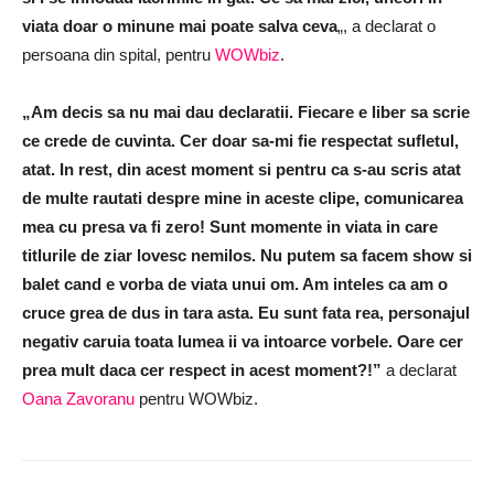
viata doar o minune mai poate salva ceva
„, a declarat o
persoana din spital, pentru
WOWbiz
.
„Am decis sa nu mai dau declaratii. Fiecare e liber sa scrie
ce crede de cuvinta. Cer doar sa-mi fie respectat sufletul,
atat. In rest, din acest moment si pentru ca s-au scris atat
de multe rautati despre mine in aceste clipe, comunicarea
mea cu presa va fi zero! Sunt momente in viata in care
titlurile de ziar lovesc nemilos. Nu putem sa facem show si
balet cand e vorba de viata unui om. Am inteles ca am o
cruce grea de dus in tara asta. Eu sunt fata rea, personajul
negativ caruia toata lumea ii va intoarce vorbele. Oare cer
prea mult daca cer respect in acest moment?!”
a declarat
Oana Zavoranu
pentru WOWbiz.