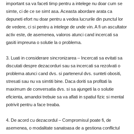
important sa va faceti timp pentru a intelege nu doar cum se
simte, ci de ce se simt asa. Aceasta abordare arata ca
depuneti efort nu doar pentru a vedea lucrurile din punctul lor
de vedere, ci si pentru a intelege de unde vin. A fi un ascultator
activ este, de asemenea, valoros atunci cand incercati sa
gasiti impreuna o solutie la o problema.
3. Luati in considerare sincronizarea – Incercati sa evitati sa
discutati despre dezacorduri sau sa incercati sa rezolvati o
problema atunci cand dvs. si partenerul dvs. sunteti obositi,
stresati sau nu va simtiti bine. Daca doriti sa profitati la
maximum de conversatia dvs. si sa ajungeti la o solutie
eficienta, amandoi trebuie sa va aflati in spatiul fizic si mental
potrivit pentru a face treaba.
4. De acord cu dezacordul – Compromisul poate fi, de
asemenea, o modalitate sanatoasa de a gestiona conflictul