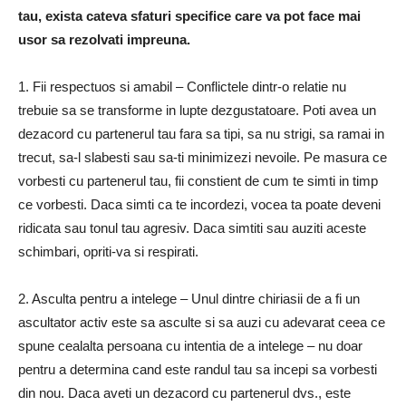
tau, exista cateva sfaturi specifice care va pot face mai
usor sa rezolvati impreuna.
1. Fii respectuos si amabil – Conflictele dintr-o relatie nu
trebuie sa se transforme in lupte dezgustatoare. Poti avea un
dezacord cu partenerul tau fara sa tipi, sa nu strigi, sa ramai in
trecut, sa-l slabesti sau sa-ti minimizezi nevoile. Pe masura ce
vorbesti cu partenerul tau, fii constient de cum te simti in timp
ce vorbesti. Daca simti ca te incordezi, vocea ta poate deveni
ridicata sau tonul tau agresiv. Daca simtiti sau auziti aceste
schimbari, opriti-va si respirati.
2. Asculta pentru a intelege – Unul dintre chiriasii de a fi un
ascultator activ este sa asculte si sa auzi cu adevarat ceea ce
spune cealalta persoana cu intentia de a intelege – nu doar
pentru a determina cand este randul tau sa incepi sa vorbesti
din nou. Daca aveti un dezacord cu partenerul dvs., este