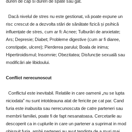
dureri de cap si dureri de spate sau gat.
Dacă nivelul de stres nu este gestionat, vă poate expune un
risc crescut de a dezvolta stări de sănătate fizică și psihică
influențate de stres, cum ar fi: Acnee; Tulburări de anxietate;
Ars; Depresie; Diabet; Probleme digestive (cum ar fi diaree,
constipație, ulcere); Pierderea parului; Boala de inima;
Hipertiroidismul; Insomnie; Obezitatea; Disfuncție sexuală sau
modificări ale libidoului.
Conflict nerecunoscut
Conflictul este inevitabil. Relatiile in care oamenii „nu se lupta
niciodata” nu sunt intotdeauna atat de fericite pe cat par. Cand
furia este inabusita sau nerecunoscuta de catre parteneri sau
membrii familiei, poate fi de fapt nesanatoasa. Cercetarile au
descoperit ca in cuplurile in care un partener a suprimat in mod
obisnuit furia, ambii parteneri au avut tendinta de a muri mai