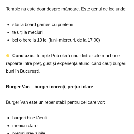
Temple nu este doar despre mâncare. Este genul de loc unde:
stai la board games cu prietenii
te uiți la meciuri
bei o bere la 13 lei (luni–miercuri, de la 17:00)
Concluzie:
Temple Pub oferă unul dintre cele mai bune
rapoarte între preț, gust și experiență atunci când cauți burgeri
buni în București.
Burger Van – burgeri corecți, prețuri clare
Burger Van este un reper stabil pentru cei care vor:
burgeri bine făcuți
meniuri clare
prețuri previzibile