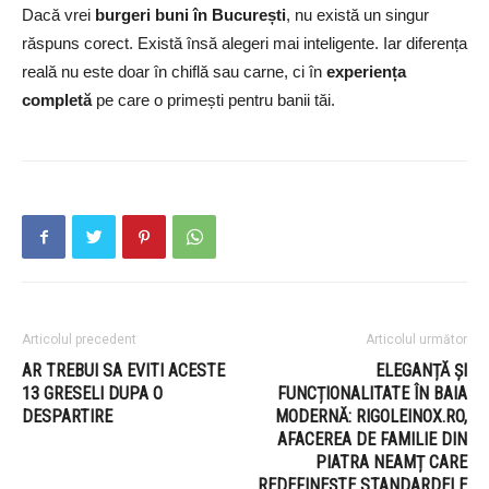
Dacă vrei
burgeri buni în București
, nu există un singur
răspuns corect. Există însă alegeri mai inteligente. Iar diferența
reală nu este doar în chiflă sau carne, ci în
experiența
completă
pe care o primești pentru banii tăi.
Articolul precedent
Articolul următor
AR TREBUI SA EVITI ACESTE
ELEGANȚĂ ȘI
13 GRESELI DUPA O
FUNCȚIONALITATE ÎN BAIA
DESPARTIRE
MODERNĂ: RIGOLEINOX.RO,
AFACEREA DE FAMILIE DIN
PIATRA NEAMȚ CARE
REDEFINEȘTE STANDARDELE