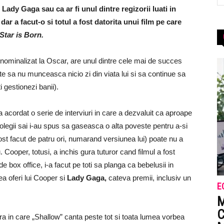
Lady Gaga sau ca ar fi unul dintre regizorii luati in
ar a facut-o si totul a fost datorita unui film pe care
Star is Born.
nominalizat la Oscar, are unul dintre cele mai de succes
ite sa nu munceasca nicio zi din viata lui si sa continue sa
ti gestionezi banii).
 acordat o serie de interviuri in care a dezvaluit ca aproape
colegii sai i-au spus sa gaseasca o alta poveste pentru a-si
ost facut de patru ori, numarand versiunea lui) poate nu a
 Cooper, totusi, a inchis gura tuturor cand filmul a fost
de box office, i-a facut pe toti sa planga ca bebelusii in
tea oferi lui Cooper si
Lady Gaga,
cateva premii, inclusiv un
E
M
C
 in care „Shallow” canta peste tot si toata lumea vorbea