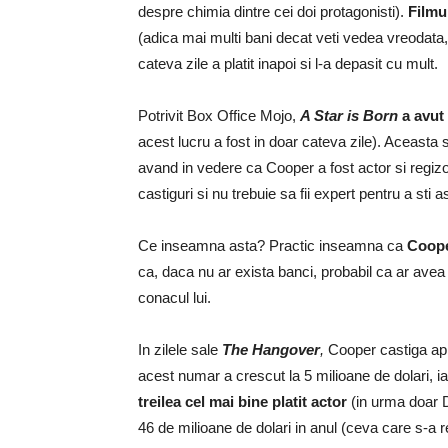
despre chimia dintre cei doi protagonisti).
Filmu
(adica mai multi bani decat veti vedea vreodata,
cateva zile a platit inapoi si l-a depasit cu mult.
Potrivit Box Office Mojo,
A Star is Born
a avut
acest lucru a fost in doar cateva zile). Aceasta su
avand in vedere ca Cooper a fost actor si regizor
castiguri si nu trebuie sa fii expert pentru a sti a
Ce inseamna asta? Practic inseamna ca
Cooper
ca, daca nu ar exista banci, probabil ca ar avea
conacul lui.
In zilele sale
The Hangover
,
Cooper castiga apr
acest numar a crescut la 5 milioane de dolari, i
treilea cel mai bine platit actor
(in urma doar 
46 de milioane de dolari in anul (ceva care s-a r