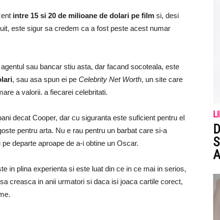
zent
intre 15 si 20 de milioane de dolari pe film
si, desi
uit, este sigur sa credem ca a fost peste acest numar
 agentul sau bancar stiu asta, dar facand socoteala, este
lari
, sau asa spun ei pe
Celebrity Net Worth
, un site care
re a valorii. a fiecarei celebritati.
L
ani decat Cooper, dar cu siguranta este suficient pentru el
D
oste pentru arta. Nu e rau pentru un barbat care si-a
S
i pe departe aproape de a-i obtine un Oscar.
A
in plina experienta si este luat din ce in ce mai in serios,
 creasca in anii urmatori si daca isi joaca cartile corect,
ume.