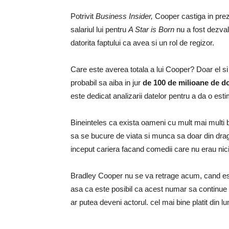
Potrivit
Business Insider,
Cooper castiga in pre
salariul lui pentru
A Star is Born
nu a fost dezval
datorita faptului ca avea si un rol de regizor.
Care este averea totala a lui Cooper? Doar el si
probabil sa aiba in jur
de 100 de milioane de do
este dedicat analizarii datelor pentru a da o estima
Bineinteles ca exista oameni cu mult mai multi b
sa se bucure de viata si munca sa doar din drag
inceput cariera facand comedii care nu erau nic
Bradley Cooper nu se va retrage acum, cand este 
asa ca este posibil ca acest numar sa continue sa
ar putea deveni actorul. cel mai bine platit din l