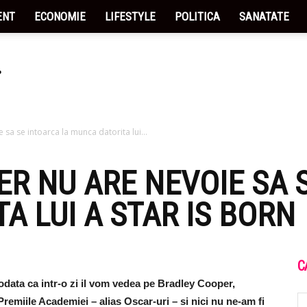
ENT
ECONOMIE
LIFESTYLE
POLITICA
SANATATE
sa se intoarca la munca datorita lui...
R NU ARE NEVOIE SA 
A LUI A STAR IS BORN
C
iodata ca intr-o zi il vom vedea pe Bradley Cooper,
Premiile Academiei – alias Oscar-uri – si nici nu ne-am fi