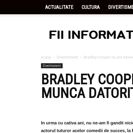
ACTUALITATE
CULTURA
DIVERTISM
Fii
Informat
Acasă
Divertisment
Bradley Cooper nu are nevoie 
Divertisment
BRADLEY COOPE
MUNCA DATORIT
In urma cu cativa ani, nu ne-am fi gandit nic
actorul tuturor acelor comedii de succes, la 