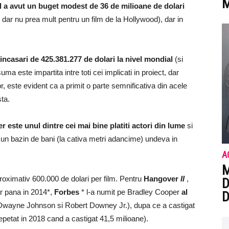
M
l a avut un buget modest de 36 de milioane de dolari
 dar nu prea mult pentru un film de la Hollywood), dar in
 incasari de 425.381.277 de dolari la nivel mondial
(si
ma este impartita intre toti cei implicati in proiect, dar
, este evident ca a primit o parte semnificativa din acele
sta.
 este unul dintre cei mai bine platiti actori din lume
si
 un bazin de bani (la cativa metri adancime) undeva in
A
M
oximativ 600.000 de dolari per film. Pentru
Hangover
II
,
D
ar pana in 2014*,
Forbes
* l-a numit pe Bradley Cooper
al
D
Dwayne Johnson si Robert Downey Jr.), dupa ce a castigat
epetat in 2018 cand a castigat 41,5 milioane).