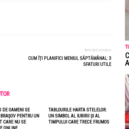
T
Articolul următor
C
CUM ÎȚI PLANIFICI MENIUL SĂPTĂMÂNAL: 3
A
SFATURI UTILE
UTOR
0 DE OAMENI SE
TABLOURILE HARTA STELELOR:
 BRAȘOV PENTRU UN
UN SIMBOL AL IUBIRII ȘI AL
T CARE NU SE
TIMPULUI CARE TRECE FRUMOS
E ONLINE