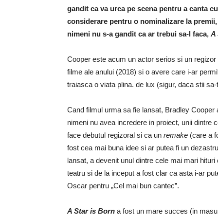
gandit ca va urca pe scena pentru a canta cu 
considerare pentru o nominalizare la premii, d
nimeni nu s-a gandit ca ar trebui sa-l faca,
A 
Cooper este acum un actor serios si un regizor 
filme ale anului (2018) si o avere care i-ar perm
traiasca o viata plina. de lux (sigur, daca stii sa-
Cand filmul urma sa fie lansat, Bradley Cooper a
nimeni nu avea incredere in proiect, unii dintre 
face debutul regizoral si ca un
remake
(care a f
fost cea mai buna idee si ar putea fi un dezastru.
lansat, a devenit unul dintre cele mai mari hituri 
teatru si de la inceput a fost clar ca asta i-ar pu
Oscar pentru „Cel mai bun cantec”.
A Star is Born
a fost un mare succes (in masura